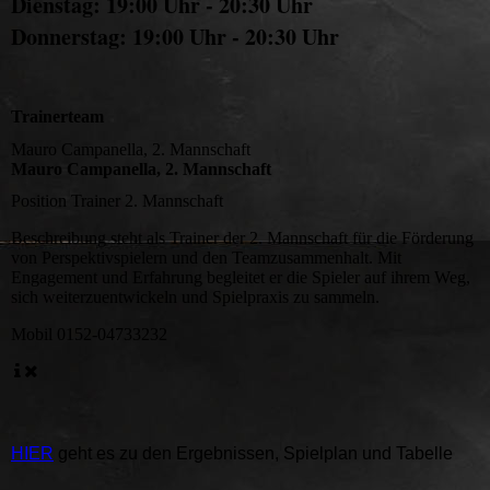
Dienstag: 19:00 Uhr - 20:30 Uhr
Donnerstag: 19:00 Uhr - 20:30 Uhr
Trainerteam
Mauro Campanella, 2. Mannschaft
Mauro Campanella, 2. Mannschaft
Position
Trainer 2. Mannschaft
Beschreibung
steht als Trainer der 2. Mannschaft für die Förderung
von Perspektivspielern und den Teamzusammenhalt. Mit
Engagement und Erfahrung begleitet er die Spieler auf ihrem Weg,
sich weiterzuentwickeln und Spielpraxis zu sammeln.
Mobil
0152-04733232
HIER
geht es zu den Ergebnissen, Spielplan und Tabelle