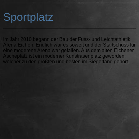
Sportplatz
Im Jahr 2010 begann der Bau der Fuss- und Leichtathletik
Arena Eichen. Endlich war es soweit und der Startschuss für
eine moderene Arena war gefallen. Aus dem alten Eichener
Ascheplatz ist ein moderner Kunstrasenplatz geworden,
welcher zu den größten und besten im Siegerland gehört.